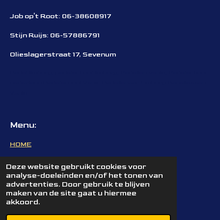
Job op't Root: 06-38608917
Stijn Ruijs: 06-57886791
Olieslagerstraat 17, Sevenum
Padel limburg, padelschool limburg, Padellen venlo, Padelschool
nederland
Padelschool Venlo Padelleraar Limburg Padellessen
Venlo
Menu:
HOME
TRAINING
Deze website gebruikt cookies voor
analyse-doeleinden en/of het tonen van
EVENTS
advertenties. Door gebruik te blijven
maken van de site gaat u hiermee
akkoord.