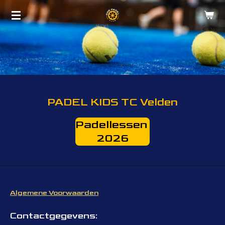
Ga
direct
naar
de
hoofdinhoud
PADEL KIDS TC Velden
Padellessen
2026
Algemene Voorwaarden
Contactgegevens: