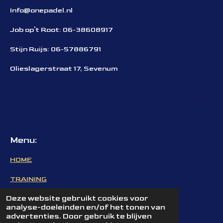
Info@onepadel.nl
Job op't Root: 06-38608917
Stijn Ruijs: 06-57886791
Olieslagerstraat 17, Sevenum
Padel limburg, padelschool limburg, Padellen venlo, Padelschool
nederland
Padelschool Venlo Padelleraar Limburg Padellessen
Venlo
Menu:
HOME
TRAINING
Deze website gebruikt cookies voor
EVENTS
analyse-doeleinden en/of het tonen van
advertenties. Door gebruik te blijven