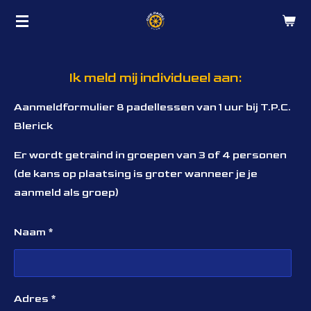
Ga
direct
naar
de
Ik meld mij individueel aan:
hoofdinhoud
Aanmeldformulier 8 padellessen van 1 uur bij T.P.C.
Blerick
Er wordt getraind in groepen van 3 of 4 personen
(de kans op plaatsing is groter wanneer je je
aanmeld als groep)
Naam *
Adres *