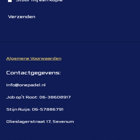
Verzenden
Algemene Voorwaarden
Contactgegevens:
Info@onepadel.nl
Job op't Root: 06-38608917
Stijn Ruijs: 06-57886791
Olieslagerstraat 17, Sevenum
Padel limburg, padelschool limburg, Padellen venlo, Padelschool
nederland
Padelschool Venlo Padelleraar Limburg Padellessen